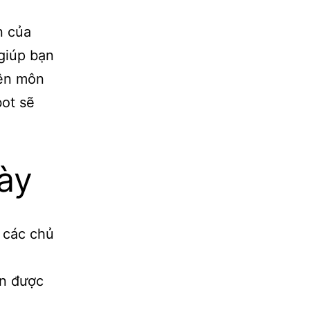
n của
 giúp bạn
yên môn
bot sẽ
ày​
 các chủ
ận được