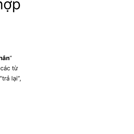
ợp​
nhắn
“
 các từ
rả lại”,