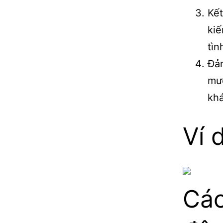
Kết
kiế
tìn
Đảm
mượ
kh
Ví 
Các