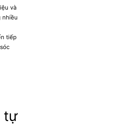
iệu và
g nhiều
n tiếp
 sóc
 tự