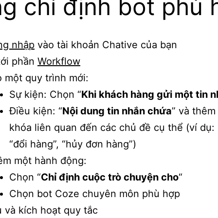
g chỉ định bot phù h
ng nhập
vào tài khoản Chative của bạn
tới phần
Workflow
 một quy trình mới:
Sự kiện: Chọn “
Khi khách hàng gửi một tin 
Điều kiện: “
Nội dung tin nhắn chứa
” và thêm
khóa liên quan đến các chủ đề cụ thể (ví dụ: “t
“đổi hàng”, “hủy đơn hàng”)
êm một hành động:
Chọn “
Chỉ định cuộc trò chuyện cho
“
Chọn bot Coze chuyên môn phù hợp
 và kích hoạt quy tắc