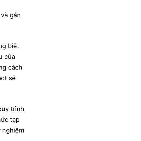
 và gán
ng biệt
u của
ằng cách
bot sẽ
quy trình
hức tạp
ử nghiệm