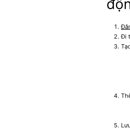
độn
Đă
Đi 
Tạo
Th
Lưu