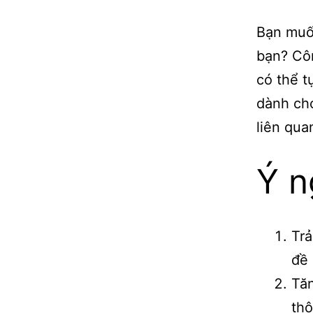
Bạn muốn
bạn? Côn
có thể t
dành cho
liên qua
Ý n
Trả
đề 
Tăn
thô