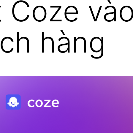
t Coze và
ách hàng