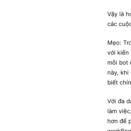
Vậy là h
các cuộc
Mẹo: Tro
với kiến
mỗi bot 
này, khi
biết chí
Với đa d
làm việc
hơn để p
workflo