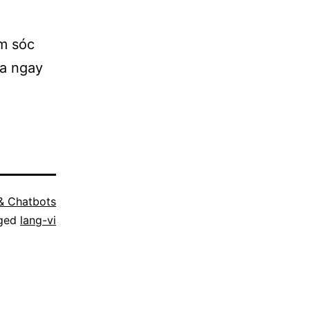
m sóc
óa ngay
 & Chatbots
ged
lang-vi