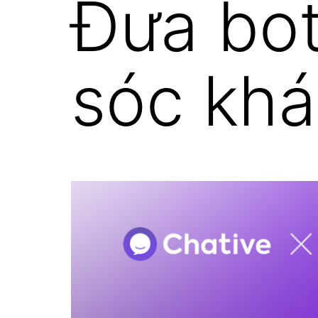
Đưa bo
sóc kh